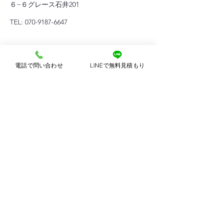
６−６グレース石井201
TEL:
070-9187-6647
電話で問い合わせ
LINEで無料見積もり
​運営元会社
三好木工堂
〒673-0866
明石市朝霧町3丁目1-72
古物商番号
兵庫県公安委員会
第631502200017号
© 2035 by フールリサイクル. Powered and
secured by
Wix