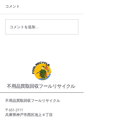
コメント
コメントを追加…
LINE Officialでの見積もり
鉄などのゴミは
も可能：フールリサイク
収可能です！
ルの簡単見積もりサービ
ス
不用品買取回収フールリサイクル
不用品買取回収フールリサイクル
〒651-2111
兵庫県神戸市西区池上４丁目